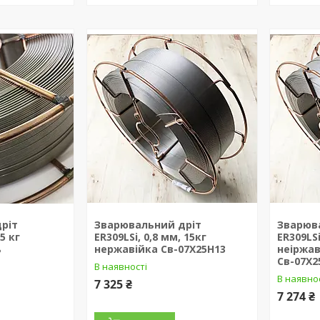
ріт
Зварювальний дріт
Зварюв
 5 кг
ER309LSi, 0,8 мм, 15кг
ER309LSi
ь
нержавійка Св-07Х25Н13
неіржав
Св-07Х2
В наявності
В наявно
7 325 ₴
7 274 ₴