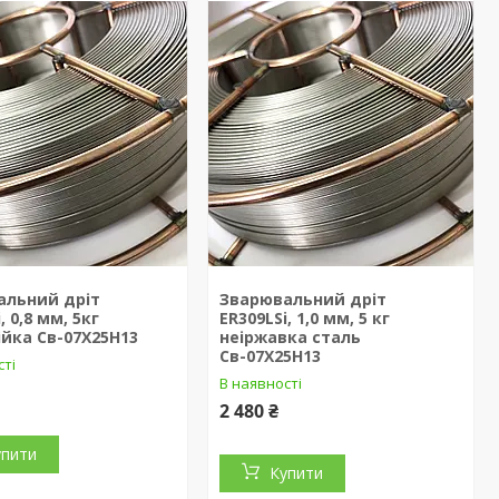
альний дріт
Зварювальний дріт
, 0,8 мм, 5кг
ER309LSi, 1,0 мм, 5 кг
йка Св-07Х25Н13
неіржавка сталь
Св-07Х25Н13
сті
В наявності
2 480 ₴
упити
Купити