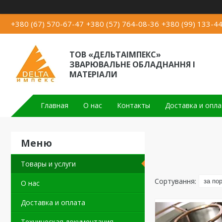
+380 (67) 570-67-47
+380 (57) 764-08-36
+380 (99) 133-4
ТОВ «ДЕЛЬТАІМПЕКС»
ЗВАРЮВАЛЬНЕ ОБЛАДНАННЯ І
МАТЕРІАЛИ
Главная
О нас
Контакты
Доставка и опла
Товары и услуги
О нас
Доставка и оплата
Техническая документация