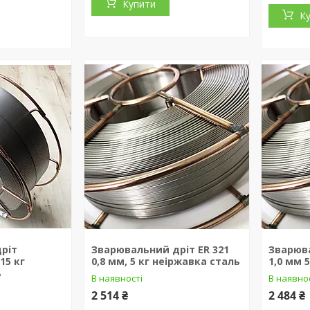
Купити
К
ріт
Зварювальний дріт ER 321
Зварюва
 15 кг
0,8 мм, 5 кг неіржавка сталь
1,0 мм 
ь
В наявності
В наявно
2 514 ₴
2 484 ₴