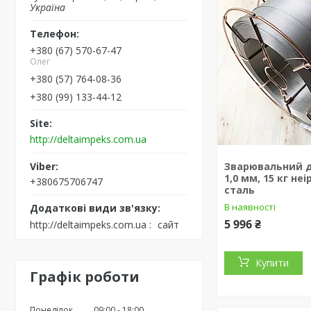
Україна
+380 (67) 570-67-47
Олег
+380 (57) 764-08-36
+380 (99) 133-44-12
http://deltaimpeks.com.ua
Зварювальний д
1,0 мм, 15 кг не
+380675706747
сталь
В наявності
5 996 ₴
http://deltaimpeks.com.ua
сайт
Купити
Графік роботи
Понеділок
09:00
18:00