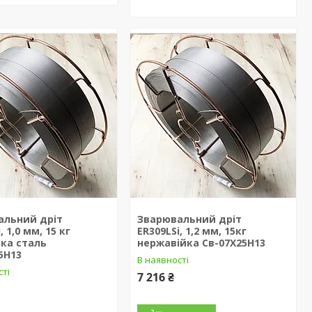
альний дріт
Зварювальний дріт
, 1,0 мм, 15 кг
ER309LSi, 1,2 мм, 15кг
ка сталь
нержавійка Св-07Х25Н13
5Н13
В наявності
сті
7 216 ₴