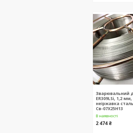
Зварювальний д
ER309LSi, 1,2 мм,
неіржавка стал
Св-07Х25Н13
В наявності
2 474 ₴