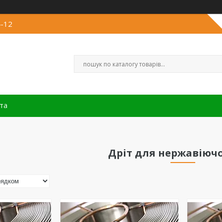
4-12
та
Дріт для нержавіючо