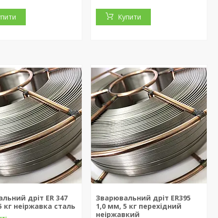
упити
Купити
льний дріт ER 347
Зварювальний дріт ER395
 5 кг неіржавка сталь
1,0 мм, 5 кг перехідний
неіржавкий