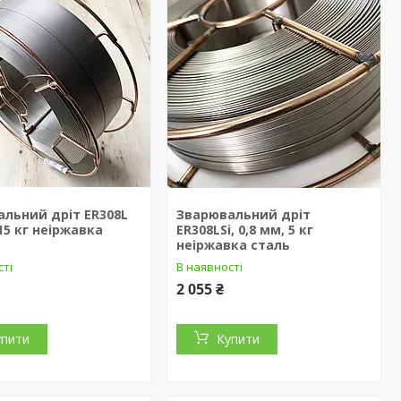
льний дріт ER308L
Зварювальний дріт
 15 кг неіржавка
ER308LSi, 0,8 мм, 5 кг
неіржавка сталь
сті
В наявності
2 055 ₴
упити
Купити