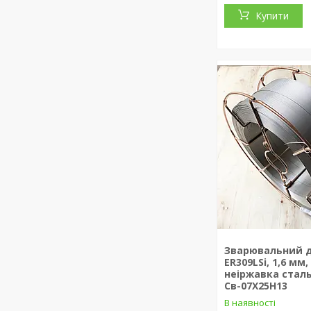
Купити
Зварювальний д
ER309LSi, 1,6 мм,
неіржавка стал
Св-07Х25Н13
В наявності