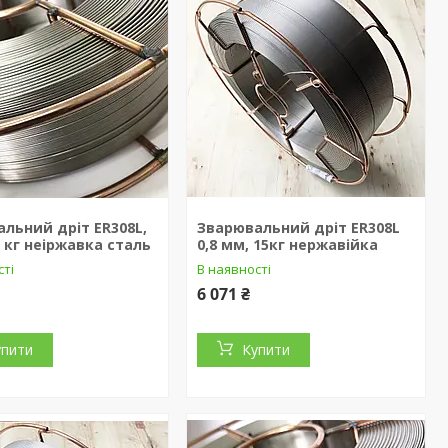
льний дріт ER308L,
Зварювальний дріт ER308L
5 кг неіржавка сталь
0,8 мм, 15кг нержавійка
сті
В наявності
6 071 ₴
упити
Купити