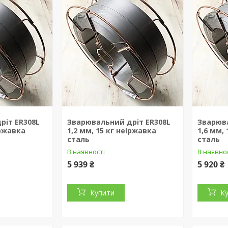
ріт ER308L
Зварювальний дріт ER308L
Зварюва
іржавка
1,2 мм, 15 кг неіржавка
1,6 мм,
сталь
сталь
В наявності
В наявно
5 939 ₴
5 920 ₴
Купити
К