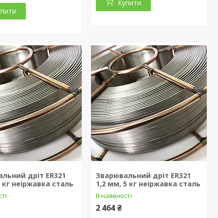
Купити
упити
льний дріт ER321
Зварювальний дріт ER321
5 кг неіржавка сталь
1,2 мм, 5 кг неіржавка сталь
сті
В наявності
2 464 ₴