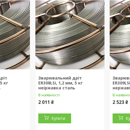
ріт
Зварювальний дріт
Зварюв
 5 кг
ER308LSi, 1,2 мм, 5 кг
ER309LSi
ь
неіржавка сталь
нержаві
В наявності
В наявно
2 011 ₴
2 523 ₴
Купити
К