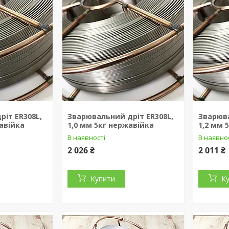
іт ER308L,
Зварювальний дріт ER308L,
Зварюва
жавійка
1,0 мм 5кг нержавійка
1,2 мм 
В наявності
В наявно
2 026 ₴
2 011 ₴
Купити
К