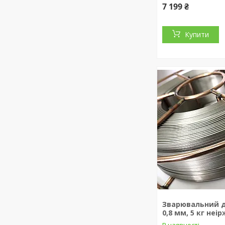
7 199 ₴
Купити
Зварювальний др
0,8 мм, 5 кг неі