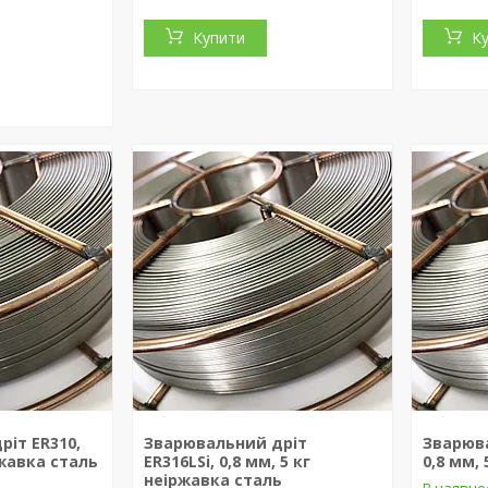
Купити
К
іт ER310,
Зварювальний дріт
Зварюва
ржавка сталь
ER316LSi, 0,8 мм, 5 кг
0,8 мм,
неіржавка сталь