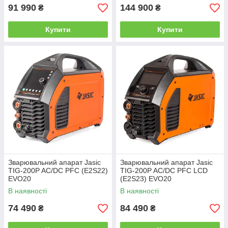
91 990
144 900
₴
₴
Купити
Купити
Зварювальний апарат Jasic
Зварювальний апарат Jasic
TIG-200P AC/DC PFC (E2S22)
TIG-200P AC/DC PFC LCD
EVO20
(E2S23) EVO20
В наявності
В наявності
74 490
84 490
₴
₴