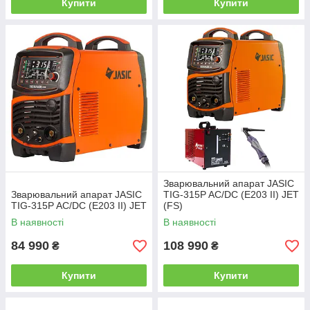
Купити
Купити
Зварювальний апарат JASIC
Зварювальний апарат JASIC
TIG-315P AC/DC (E203 II) JET
TIG-315P AC/DC (E203 II) JET
(FS)
В наявності
В наявності
84 990
108 990
₴
₴
Купити
Купити