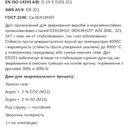
EN ISO 14343 A/B:
G 19 9 Ti/SS 321
AWS A5.9:
ER 321
ГОСТ 2246:
Св-06Х19Н9Т
Дріт, призначений для зварювання виробів із корозійностійких
хромонікелевих сталей 03Х18Н10, 08Х18Н10Т, AISI 304L, 321,
347, і ним, як-от стабілізованих, так і нестабілізованих.
Стійкість проти міжкристалітної корозії до температури 4000С
і жароміцність (стійкість проти утворення окалини) до 8000 °C
у повітряному середовищі або суміші окисних газів. Дріт
ER321 забезпечує м'якше та стабільніше горіння дуги під час
зварювання в окисних сумішах на основі аргону, порівнюючи з
дротами 308L и 308LSi.
Дані для зварювального процесу:
Захисні гази:
Argon + 2 % CO2 (M12)
Argon + 2 % O2 (M13)
Род струму — постійний
Зворотна полярність
(+ на электроде)