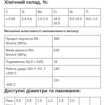
Хімічний склад, %:
C
Si
Mn
Cr
Ni
Ti
≤ 0,08
0,4-0,6
1,0-2,0
18,5-
9,0-10,0
9xC-1,0
20,0
Механічні властивості наплавленого металу:
Предел текучести R
0
,
380
N/mm
2
(MPa)
Межа міцності R
m
,
630
N/mm
2
(MPa)
Подовження A(L
0
= 5d
0
)
34
Робота удару ISO V KV, J
140
+200 С
110
-600 С
Доступні діаметри та паковання:
Пако
0,6
0,8
1,0
1,2
1,6
2,0