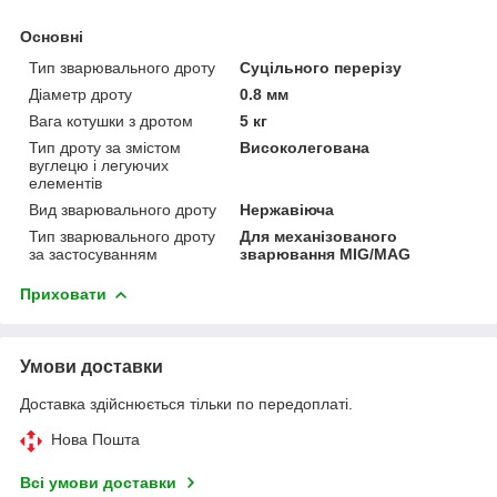
Основні
Тип зварювального дроту
Суцільного перерізу
Діаметр дроту
0.8 мм
Вага котушки з дротом
5 кг
Тип дроту за змістом
Високолегована
вуглецю і легуючих
елементів
Вид зварювального дроту
Нержавіюча
Тип зварювального дроту
Для механізованого
за застосуванням
зварювання MIG/MAG
Приховати
Умови доставки
Доставка здійснюється тільки по передоплаті.
Нова Пошта
Всі умови доставки