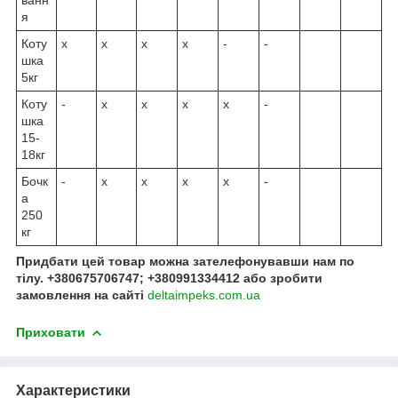
ванн
я
Коту
x
х
х
х
-
-
шка
5кг
Коту
-
х
х
х
х
-
шка
15-
18кг
Бочк
-
x
x
x
x
-
а
250
кг
Придбати цей товар можна зателефонувавши нам по
тілу. +380675706747; +380991334412 або зробити
замовлення на сайті
deltaimpeks.com.ua
Приховати
Характеристики