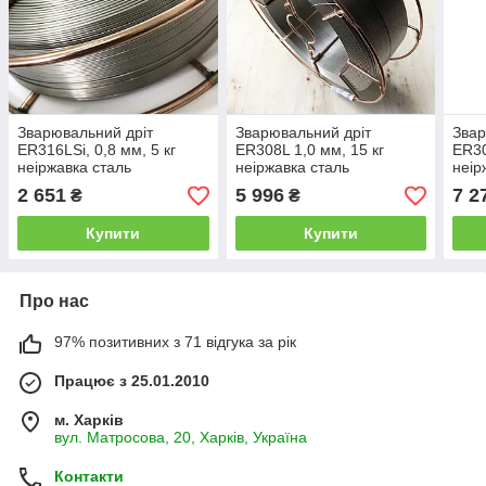
Зварювальний дріт
Зварювальний дріт
Звар
ER316LSi, 0,8 мм, 5 кг
ER308L 1,0 мм, 15 кг
ER30
неіржавка сталь
неіржавка сталь
неір
Св-
2 651
5 996
7 2
₴
₴
Купити
Купити
Про нас
97% позитивних з 71 відгука за рік
Працює з 25.01.2010
м. Харків
вул. Матросова, 20, Харків, Україна
Контакти