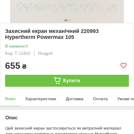
Захисний екран механічний 220993
Hypertherm Powermax 105
В наявності
Код: Т-11842
Роздріб
655
₴
Купити
Опис
Характеристики
Доставка
Оплата
Умови п
Опис
Цей захисний екран застосовується як витратний матеріал
для установок повітряно-плазмового різання Hypertherm