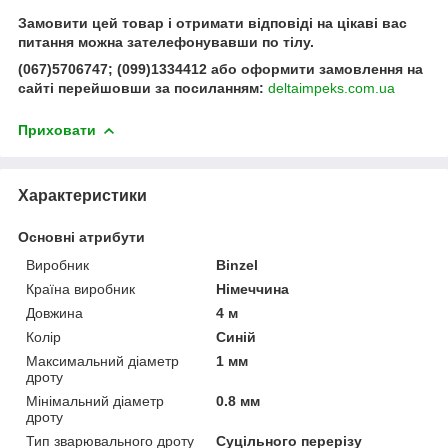
Замовити цей товар і отримати відповіді на цікаві вас
питання можна зателефонувавши по тілу.
(067)5706747; (099)1334412 або оформити замовлення на
сайті перейшовши за посиланням:
deltaimpeks.com.ua
Приховати
Характеристики
Основні атрибути
Виробник
Binzel
Країна виробник
Німеччина
Довжина
4 м
Колір
Синій
Максимальний діаметр
1 мм
дроту
Мінімальний діаметр
0.8 мм
дроту
Тип зварювального дроту
Суцільного перерізу