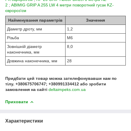
2
;
ABIMIG GRIP A 255 LW 4 метри поворотний гусак KZ-
євророз'єм
Найменування параметрів
Значення
Діаметр дроту, мм
1,2
Різьба
М6
Зовнішній діаметр
8,0
наконечника, мм
Довжина наконечника, мм
28
Придбати цей товар можна зателефонувавши нам по
тілу. +380675706747; +380991334412 або зробити
замовлення на сайті
deltaimpeks.com.ua
Приховати
Характеристики