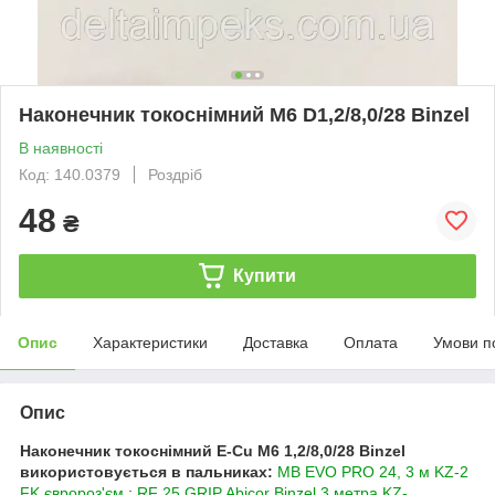
Наконечник токоснімний М6 D1,2/8,0/28 Binzel
В наявності
Код: 140.0379
Роздріб
48
₴
Купити
Опис
Характеристики
Доставка
Оплата
Умови п
Опис
Наконечник токоснімний E-Cu М6 1,2/8,0/28 Binzel
використовується в пальниках:
MB EVO PRO 24, 3 м KZ-2
FK євророз'єм
;
RF 25 GRIP Abicor Binzel 3 метра KZ-