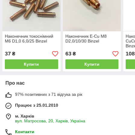
Наконечник токоснімний
Наконечник E-Cu М8
Нако
М6 D1,0 6,0/25 Binzel
D2,0/10/30 Binzel
CuCr
Binz
37
63
108
₴
₴
Купити
Купити
Про нас
97% позитивних з 71 відгука за рік
Працює з 25.01.2010
м. Харків
вул. Матросова, 20, Харків, Україна
Контакти