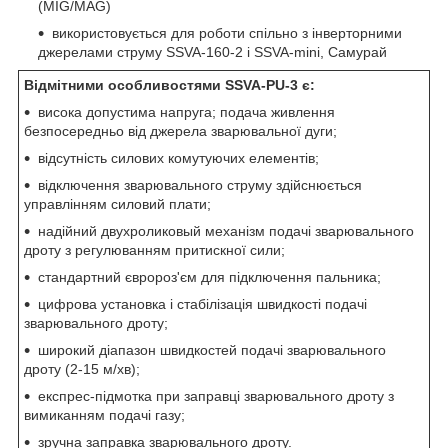
(MIG/MAG)
використовується для роботи спільно з інверторними
джерелами струму SSVA-160-2 і SSVA-mini, Самурай
Відмітними особливостями SSVA-PU-3 є:
висока допустима напруга; подача живлення
безпосередньо від джерела зварювальної дуги;
відсутність силових комутуючих елементів;
відключення зварювального струму здійснюється
управлінням силовий плати;
надійний двухроликовый механізм подачі зварювального
дроту з регулюванням притискної сили;
стандартний євророз'єм для підключення пальника;
цифрова установка і стабілізація швидкості подачі
зварювального дроту;
широкий діапазон швидкостей подачі зварювального
дроту (2-15 м/хв);
експрес-підмотка при заправці зварювального дроту з
вимиканням подачі газу;
зручна заправка зварювального дроту.