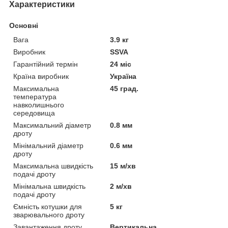
Характеристики
Основні
Вага
3.9 кг
Виробник
SSVA
Гарантійний термін
24 міс
Країна виробник
Україна
Максимальна
45 град.
температура
навколишнього
середовища
Максимальний діаметр
0.8 мм
дроту
Мінімальний діаметр
0.6 мм
дроту
Максимальна швидкість
15 м/хв
подачі дроту
Мінімальна швидкість
2 м/хв
подачі дроту
Ємність котушки для
5 кг
зварювального дроту
Завантаження дроту
Вертикальна