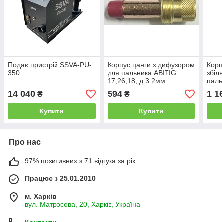
Подає пристрій SSVA-PU-
Корпус цанги з дифузором
Корп
350
для пальника ABITIG
збіл
17,26,18, д 3.2мм
паль
д 3.
14 040
594
1 1
₴
₴
Купити
Купити
Про нас
97% позитивних з 71 відгука за рік
Працює з 25.01.2010
м. Харків
вул. Матросова, 20, Харків, Україна