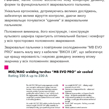
форми та функціональності зварювального пальника.
Унікальна ергономіка, дотримуючись великих досліджень,
забезпечує велике відчуття контролю, даючи змогу
зварювальцю почуватися "єдиним" зі зварювальним
пальником.
Положення вимикача, його конструкція, і конструкція
кульового шарніра гарантують оптимальний баланс і комфорт
у всіх просторових положеннях зварювання.
Зварювальні пальники з повітряним охолодженням "MB EVO
PRO" мають малу вагу з кабелем "BIKOX LW", що забезпечує
ще кращу керованість і науково доведену знижену втому
зварника у всіх положеннях зварювання.