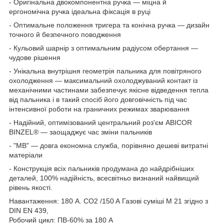
- Оригінальна двокомпонентна ручка — міцна й
ергономічна ручка ідеальна фіксація в руці
- Оптимальне положення тригера та конічна ручка — дизайн
точного й безпечного поводження
- Кульовий шарнір з оптимальним радіусом обертання —
чудове рішення
- Унікальна внутрішня геометрія пальника для повітряного
охолодження — максимальний охолоджуваний контакт із
механічними частинами забезпечує якісне відведення тепла
від пальника і в такий спосіб його довговічність під час
інтенсивної роботи на граничних режимах зварювання
- Надійний, оптимізований центральний роз'єм ABICOR
BINZEL® — заощаджує час зміни пальників
- "MB" — довга економна служба, порівняно дешеві витратні
матеріали
- Конструкція всіх пальників продумана до найдрібніших
деталей, 100% надійність, всесвітньо визнаний найвищий
рівень якості.
Навантаження: 180 А. CO
2
/150 A Газові суміші M 21 згідно з
DIN EN 439,
Робочий цикл: ПВ-60% за 180 А