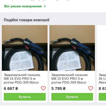
Всі умови повернення
Подібні товари компанії
Зварювальний пальник
Зварювальний пальник
Звар
MB 15 EVO PRO 5 м
MB 15 EVO PRO 3 м
36 L
роз'єм PDG-309 Abicor
роз'єм PDG-309 Abicor
Abic
Binzel
Binzel
6 667
5 795
8 6
₴
₴
Купити
Купити