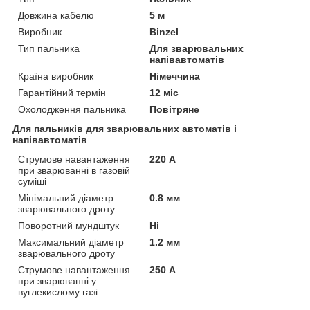
Довжина кабелю
5 м
Виробник
Binzel
Тип пальника
Для зварювальних
напівавтоматів
Країна виробник
Німеччина
Гарантійний термін
12 міс
Охолодження пальника
Повітряне
Для пальників для зварювальних автоматів і
напівавтоматів
Струмове навантаження
220 А
при зварюванні в газовій
суміші
Мінімальний діаметр
0.8 мм
зварювального дроту
Поворотний мундштук
Ні
Максимальний діаметр
1.2 мм
зварювального дроту
Струмове навантаження
250 А
при зварюванні у
вуглекислому газі