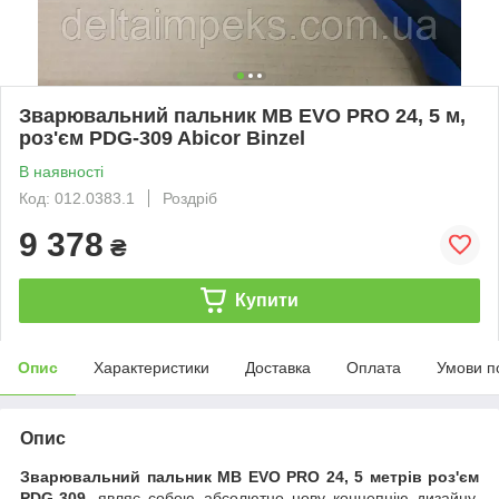
Зварювальний пальник MB EVO PRO 24, 5 м,
роз'єм PDG-309 Abicor Binzel
В наявності
Код: 012.0383.1
Роздріб
9 378
₴
Купити
Опис
Характеристики
Доставка
Оплата
Умови п
Опис
Зварювальний пальник MB EVO PRO 24, 5 метрів роз'єм
PDG-309
, являє собою абсолютно нову концепцію дизайну,