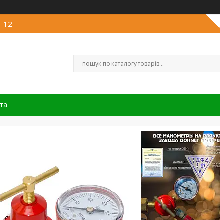
4-12
та