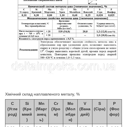
Хімічний склад наплавленого металу, %
C
Si
Mn
Cr
Mo
V
S
P
(Угле
(Кре
(Марг
(Хро
(Мол
(Вана
(Сіра)
(Фос
род)
мний
анец
м)
ибде
дий)
фор)
)
ь)
н)