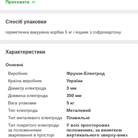
Приховати
Спосіб упаковки
герметична вакуумна корбка 5 кг і ящики з гофрокартону
Характеристики
Основні
Виробник
Фрунзе-Електрод
Країна виробник
Україна
Діаметр електрода
3 мм
Довжина електрода
350 мм
Вага упаковки
5 кг
Тип електрода
Металевий
Тип металевого електрода
Плавильні
Тип покритого електрода
У всіх просторових
за положеннями
положеннях, за винятком
зварювання в просторі
вертикального зверху-вниз