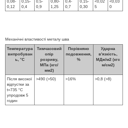
0,08-
0,15-
0,5-
0,80-
0,4-
0,15-
<0,02
<0,03
0,12
0,4
0,9
1,25
0,7
0,30
5
0
Механічні властивості металу шва
Температура
Тимчасовий
Порівняно
Ударна
випробуван
опір
подовження,
в'язкість,
ь, °С
розриву,
%
МДж/м2 (кгс
МПа (кгс/
м/см2)
мм2)
Після високої
>490 (>50)
>16%
>0,8 (>8)
відпустки за
t=735 °C
упродовж 5
годин