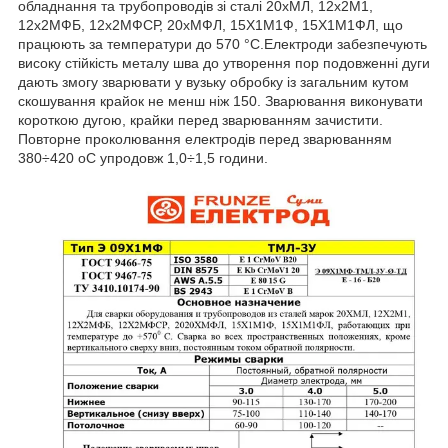
обладнання та трубопроводів зі сталі 20хМЛ, 12х2М1,
12х2МФБ, 12х2МФСР, 20хМФЛ, 15Х1М1Ф, 15Х1М1ФЛ, що
працюють за температури до 570 °C.Електроди забезпечують
високу стійкість металу шва до утворення пор подовженні дуги
дають змогу зварювати у вузьку обробку із загальним кутом
скошування крайок не менш ніж 150. Зварювання виконувати
короткою дугою, крайки перед зварюванням зачистити.
Повторне проколювання електродів перед зварюванням
380÷420 oС упродовж 1,0÷1,5 години.