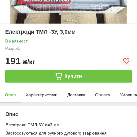
Електроди ТМЛ -3У, 3,0мм
В наявності
Роздріб
191
₴/кг
Купити
Опис
Характеристики
Доставка
Оплата
Умови п
Опис
Електроди ТМЛ-3У d=3 мм
Застосовуються для ручного дугового зварювання