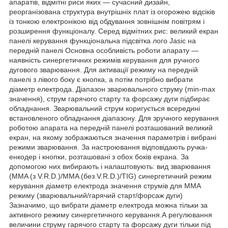
апаратів, відмітні риси яких — сучасний дизайн,
реорганізована структура внутрішніх плат із огорожею відсіків
із тонкою електронікою від обдування зовнішнім повітрям і
розширення функціоналу. Серед відмітних рис: великий екран
панелі керування функціональна підсвітка лого Jasic на
передній панелі Основна особливість роботи апарату —
наявність синергетичних режимів керування для ручного
дугового зварювання. Для активації режиму на передній
панелі з лівого боку є кнопка, а потім потрібно вибрати
діаметр електрода. Діапазон зварювального струму (min-max
значення), струм гарячого старту та форсажу дуги підбирає
обладнання. Зварювальний струм коригується всередині
встановленого обладнання діапазону. Для зручного керування
роботою апарата на передній панелі розташований великий
екран, на якому зображаються значення параметрів і вибрані
режими зварювання. За настроювання відповідають ручка-
енкодер і кнопки, розташовані з обох боків екрана. За
допомогою них вибирають і налаштовують: вид зварювання
(MMA (з V.R.D.)/MMA (без V.R.D.)/TIG) синергетичний режим
керування діаметр електрода значення струмів для MMA
режиму (зварювальний/гарячий старт/форсаж дуги)
Зазначимо, що вибрати діаметр електрода можна тільки за
активного режиму синергетичного керування.А регулювання
величини струму гарячого старту та форсажу дуги тільки під