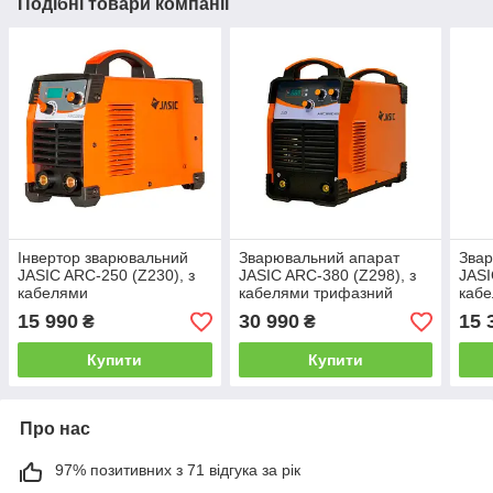
Подібні товари компанії
Інвертор зварювальний
Зварювальний апарат
Звар
JASIC ARC-250 (Z230), з
JASIC ARC-380 (Z298), з
JASI
кабелями
кабелями трифазний
кабе
професійний для ручного
дуго
15 990
30 990
15 
₴
₴
дугового зварювання ММА
арго
зва
Купити
Купити
Про нас
97% позитивних з 71 відгука за рік