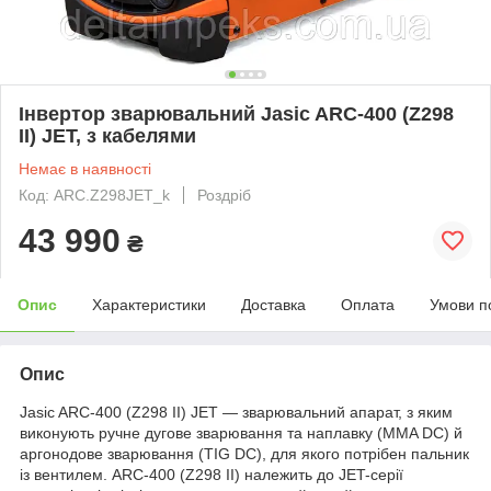
Інвертор зварювальний Jasic ARC-400 (Z298
II) JET, з кабелями
Немає в наявності
Код: ARC.Z298JET_k
Роздріб
43 990
₴
Опис
Характеристики
Доставка
Оплата
Умови п
Опис
Jasic ARC-400 (Z298 II) JET — зварювальний апарат, з яким
виконують ручне дугове зварювання та наплавку (MMA DC) й
аргонодове зварювання (TIG DC), для якого потрібен пальник
із вентилем. ARC-400 (Z298 II) належить до JET-серії