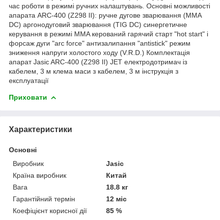
час роботи в режимі ручних налаштувань. Основні можливості
апарата ARC-400 (Z298 II): ручне дугове зварювання (MMA
DC) аргонодуговий зварювання (TIG DC) синергетичне
керування в режимі MMA керований гарячий старт "hot start" і
форсаж дуги "arc force" антизалипання "antistick" режим
зниження напруги холостого ходу (V.R.D.) Комплектація
апарат Jasic ARC-400 (Z298 II) JET електродотримач із
кабелем, 3 м клема маси з кабелем, 3 м інструкція з
експлуатації
Приховати
Характеристики
Основні
Виробник
Jasic
Країна виробник
Китай
Вага
18.8 кг
Гарантійний термін
12 міс
Коефіцієнт корисної дії
85 %