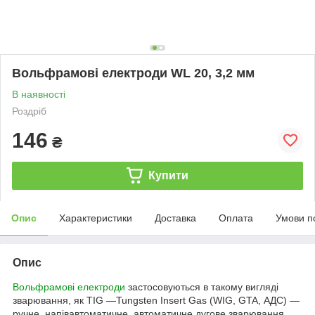
Вольфрамові електроди WL 20, 3,2 мм
В наявності
Роздріб
146
₴
Купити
Опис
Характеристики
Доставка
Оплата
Умови п
Опис
Вольфрамові електроди
застосовуються в такому вигляді
зварювання, як TIG —Tungsten Insert Gas (WIG, GTA, АДС) —
ручне, напівавтоматичне, автоматичне дугове зварювання